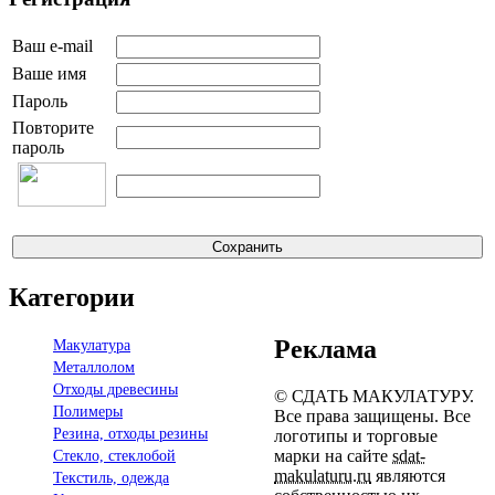
Курская область
Ленинградская область
Ваш e-mail
Липецкая область
Магаданская область
Ваше имя
Московская область
Пароль
Мурманская область
Повторите
Нижегородская область
пароль
Новгородская область
Новосибирская область
Омская область
Оренбургская область
Орловская область
Пензенская область
Пермский край
Псковская область
Категории
Ростовская область
Рязанская область
Реклама
Макулатура
Самарская область
Металлолом
Саратовская область
Сахалинская область
Отходы древесины
© СДАТЬ МАКУЛАТУРУ.
Свердловская область
Полимеры
Все права защищены. Все
Смоленская область
Резина, отходы резины
логотипы и торговые
Тамбовская область
марки на сайте
sdat-
Стекло, стеклобой
Тверская область
makulaturu.ru
являются
Текстиль, одежда
Томская область