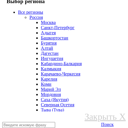
Выбор региона
Все регионы
Россия
Москва
Санкт-Петербург
Адыгея
Башкортостан
Бурятия
Алтай
Дагестан
Ингушетия
Кабардино-Балкария
Калмыкия
Карачаево-Черкесия
Карелия
Коми
Марий Эл
Мордовия
Саха (Якутия)
Северная Осетия
Тыва (Тува)
Закрыть X
Удмуртская Республика
Хакасия
Поиск
Чеченская Республика