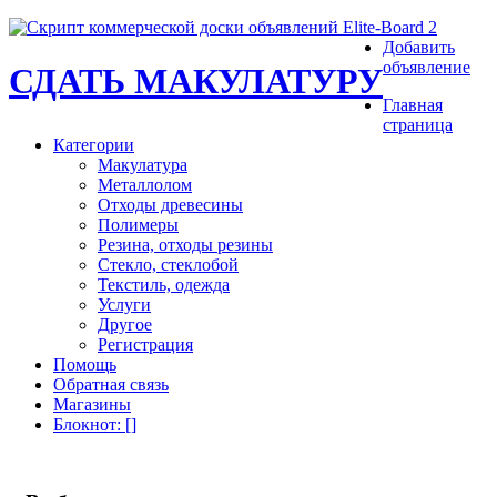
Добавить
объявление
СДАТЬ МАКУЛАТУРУ
Главная
страница
Категории
Макулатура
Металлолом
Отходы древесины
Полимеры
Резина, отходы резины
Стекло, стеклобой
Текстиль, одежда
Услуги
Другое
Регистрация
Помощь
Обратная связь
Магазины
Блокнот
: [
]