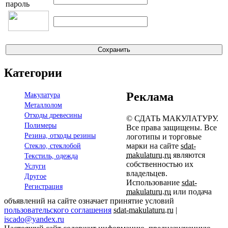
пароль
Категории
Реклама
Макулатура
Металлолом
Отходы древесины
© СДАТЬ МАКУЛАТУРУ.
Полимеры
Все права защищены. Все
Резина, отходы резины
логотипы и торговые
марки на сайте
sdat-
Стекло, стеклобой
makulaturu.ru
являются
Текстиль, одежда
собственностью их
Услуги
владельцев.
Другое
Использование
sdat-
Регистрация
makulaturu.ru
или подача
объявлений на сайте означает принятие условий
пользовательского соглашения
sdat-makulaturu.ru
|
iscado@yandex.ru