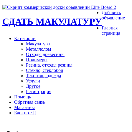
Добавить
объявление
СДАТЬ МАКУЛАТУРУ
Главная
страница
Категории
Макулатура
Металлолом
Отходы древесины
Полимеры
Резина, отходы резины
Стекло, стеклобой
Текстиль, одежда
Услуги
Другое
Регистрация
Помощь
Обратная связь
Магазины
Блокнот
: [
]