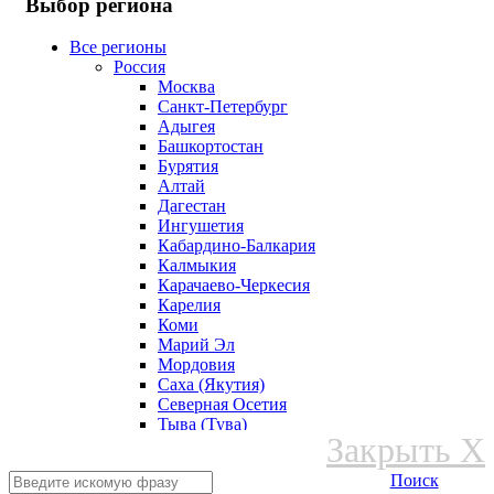
Выбор региона
Все регионы
Россия
Москва
Санкт-Петербург
Адыгея
Башкортостан
Бурятия
Алтай
Дагестан
Ингушетия
Кабардино-Балкария
Калмыкия
Карачаево-Черкесия
Карелия
Коми
Марий Эл
Мордовия
Саха (Якутия)
Северная Осетия
Тыва (Тува)
Закрыть X
Удмуртская Республика
Хакасия
Поиск
Чеченская Республика