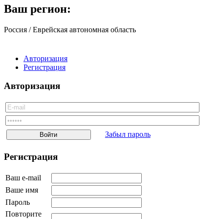
Тульская область
Ваш регион:
Тюменская область
Ульяновская область
Россия / Еврейская автономная область
Челябинская область
Ярославская область
Еврейская автономная область
Авторизация
Ненецкий АО
Регистрация
Ханты-Мансийский АО
Чукотский АО
Авторизация
Ямало-Ненецкий АО
Забайкальский край
Украина
Белоруссия
Грузия
Туркмения
Забыл пароль
Узбекистан
Таджикистан
Регистрация
Молдавия
Киргизия
Казахстан
Ваш e-mail
Армения
Ваше имя
Азербайджан
Другое
Пароль
Повторите