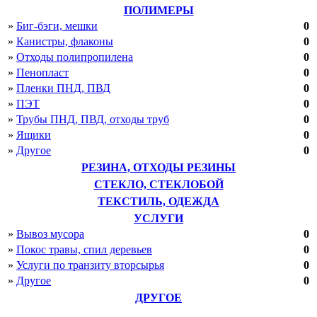
Курская область
ПОЛИМЕРЫ
Ленинградская область
»
Биг-бэги, мешки
0
Липецкая область
»
Канистры, флаконы
0
Магаданская область
»
Отходы полипропилена
0
Московская область
Мурманская область
»
Пенопласт
0
Нижегородская область
»
Пленки ПНД, ПВД
0
Новгородская область
»
ПЭТ
0
Новосибирская область
»
Трубы ПНД, ПВД, отходы труб
0
Омская область
»
Ящики
0
Оренбургская область
Орловская область
»
Другое
0
Пензенская область
РЕЗИНА, ОТХОДЫ РЕЗИНЫ
Пермский край
СТЕКЛО, СТЕКЛОБОЙ
Псковская область
Ростовская область
ТЕКСТИЛЬ, ОДЕЖДА
Рязанская область
УСЛУГИ
Самарская область
»
Вывоз мусора
0
Саратовская область
»
Покос травы, спил деревьев
0
Сахалинская область
Свердловская область
»
Услуги по транзиту вторсырья
0
Смоленская область
»
Другое
0
Тамбовская область
ДРУГОЕ
Тверская область
Томская область