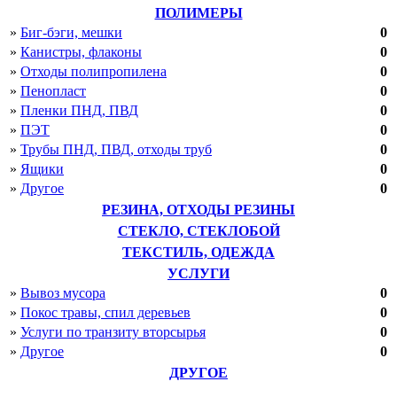
Курская область
ПОЛИМЕРЫ
Ленинградская область
»
Биг-бэги, мешки
0
Липецкая область
»
Канистры, флаконы
0
Магаданская область
»
Отходы полипропилена
0
Московская область
Мурманская область
»
Пенопласт
0
Нижегородская область
»
Пленки ПНД, ПВД
0
Новгородская область
»
ПЭТ
0
Новосибирская область
»
Трубы ПНД, ПВД, отходы труб
0
Омская область
»
Ящики
0
Оренбургская область
Орловская область
»
Другое
0
Пензенская область
РЕЗИНА, ОТХОДЫ РЕЗИНЫ
Пермский край
СТЕКЛО, СТЕКЛОБОЙ
Псковская область
Ростовская область
ТЕКСТИЛЬ, ОДЕЖДА
Рязанская область
УСЛУГИ
Самарская область
»
Вывоз мусора
0
Саратовская область
»
Покос травы, спил деревьев
0
Сахалинская область
Свердловская область
»
Услуги по транзиту вторсырья
0
Смоленская область
»
Другое
0
Тамбовская область
ДРУГОЕ
Тверская область
Томская область