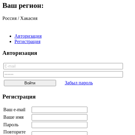
Тульская область
Ваш регион:
Тюменская область
Ульяновская область
Россия / Хакасия
Челябинская область
Ярославская область
Еврейская автономная область
Авторизация
Ненецкий АО
Регистрация
Ханты-Мансийский АО
Чукотский АО
Авторизация
Ямало-Ненецкий АО
Забайкальский край
Украина
Белоруссия
Грузия
Туркмения
Забыл пароль
Узбекистан
Таджикистан
Регистрация
Молдавия
Киргизия
Казахстан
Ваш e-mail
Армения
Ваше имя
Азербайджан
Другое
Пароль
Повторите