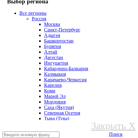
Выбор региона
Все регионы
Россия
Москва
Санкт-Петербург
Адыгея
Башкортостан
Бурятия
Алтай
Дагестан
Ингушетия
Кабардино-Балкария
Калмыкия
Карачаево-Черкесия
Карелия
Коми
Марий Эл
Мордовия
Саха (Якутия)
Северная Осетия
Тыва (Тува)
Закрыть X
Удмуртская Республика
Хакасия
Поиск
Чеченская Республика