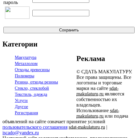
пароль
Категории
Реклама
Макулатура
Металлолом
Отходы древесины
© СДАТЬ МАКУЛАТУРУ.
Полимеры
Все права защищены. Все
Резина, отходы резины
логотипы и торговые
марки на сайте
sdat-
Стекло, стеклобой
makulaturu.ru
являются
Текстиль, одежда
собственностью их
Услуги
владельцев.
Другое
Использование
sdat-
Регистрация
makulaturu.ru
или подача
объявлений на сайте означает принятие условий
пользовательского соглашения
sdat-makulaturu.ru
|
iscado@yandex.ru