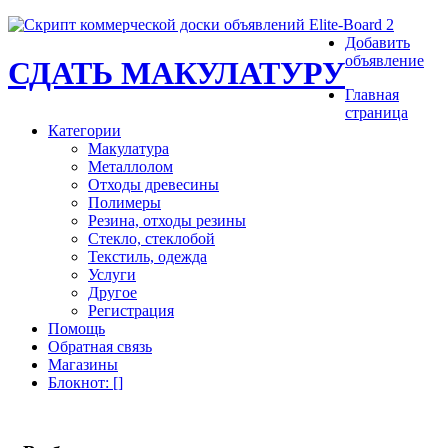
Добавить
объявление
СДАТЬ МАКУЛАТУРУ
Главная
страница
Категории
Макулатура
Металлолом
Отходы древесины
Полимеры
Резина, отходы резины
Стекло, стеклобой
Текстиль, одежда
Услуги
Другое
Регистрация
Помощь
Обратная связь
Магазины
Блокнот
: [
]