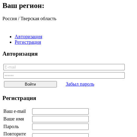
Тульская область
Ваш регион:
Тюменская область
Ульяновская область
Россия / Тверская область
Челябинская область
Ярославская область
Еврейская автономная область
Авторизация
Ненецкий АО
Регистрация
Ханты-Мансийский АО
Чукотский АО
Авторизация
Ямало-Ненецкий АО
Забайкальский край
Украина
Белоруссия
Грузия
Туркмения
Забыл пароль
Узбекистан
Таджикистан
Регистрация
Молдавия
Киргизия
Казахстан
Ваш e-mail
Армения
Ваше имя
Азербайджан
Другое
Пароль
Повторите