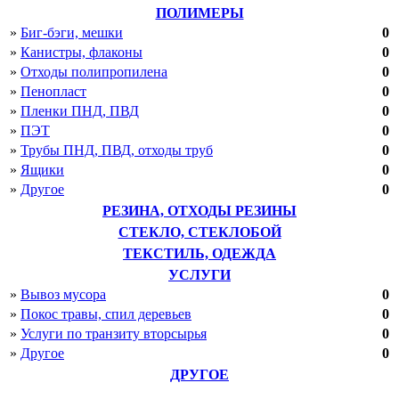
Курская область
ПОЛИМЕРЫ
Ленинградская область
»
Биг-бэги, мешки
0
Липецкая область
»
Канистры, флаконы
0
Магаданская область
»
Отходы полипропилена
0
Московская область
Мурманская область
»
Пенопласт
0
Нижегородская область
»
Пленки ПНД, ПВД
0
Новгородская область
»
ПЭТ
0
Новосибирская область
»
Трубы ПНД, ПВД, отходы труб
0
Омская область
»
Ящики
0
Оренбургская область
Орловская область
»
Другое
0
Пензенская область
РЕЗИНА, ОТХОДЫ РЕЗИНЫ
Пермский край
СТЕКЛО, СТЕКЛОБОЙ
Псковская область
Ростовская область
ТЕКСТИЛЬ, ОДЕЖДА
Рязанская область
УСЛУГИ
Самарская область
»
Вывоз мусора
0
Саратовская область
»
Покос травы, спил деревьев
0
Сахалинская область
Свердловская область
»
Услуги по транзиту вторсырья
0
Смоленская область
»
Другое
0
Тамбовская область
ДРУГОЕ
Тверская область
Томская область