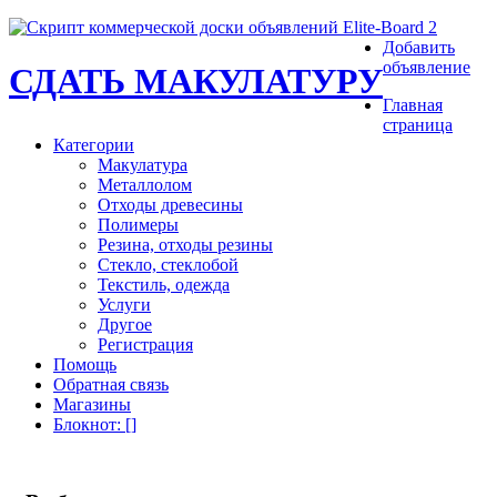
Добавить
объявление
СДАТЬ МАКУЛАТУРУ
Главная
страница
Категории
Макулатура
Металлолом
Отходы древесины
Полимеры
Резина, отходы резины
Стекло, стеклобой
Текстиль, одежда
Услуги
Другое
Регистрация
Помощь
Обратная связь
Магазины
Блокнот
: [
]