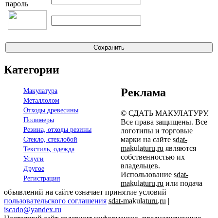
пароль
Категории
Реклама
Макулатура
Металлолом
Отходы древесины
© СДАТЬ МАКУЛАТУРУ.
Полимеры
Все права защищены. Все
Резина, отходы резины
логотипы и торговые
марки на сайте
sdat-
Стекло, стеклобой
makulaturu.ru
являются
Текстиль, одежда
собственностью их
Услуги
владельцев.
Другое
Использование
sdat-
Регистрация
makulaturu.ru
или подача
объявлений на сайте означает принятие условий
пользовательского соглашения
sdat-makulaturu.ru
|
iscado@yandex.ru