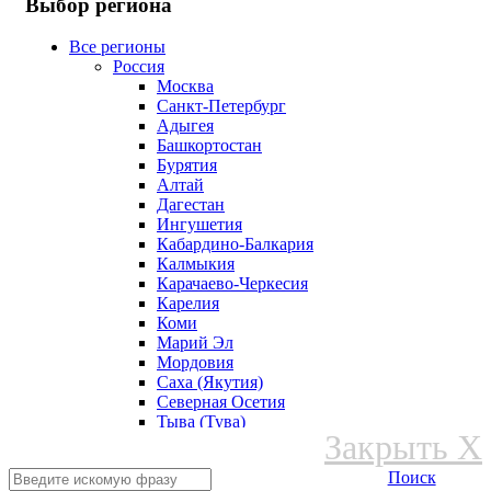
Выбор региона
Все регионы
Россия
Москва
Санкт-Петербург
Адыгея
Башкортостан
Бурятия
Алтай
Дагестан
Ингушетия
Кабардино-Балкария
Калмыкия
Карачаево-Черкесия
Карелия
Коми
Марий Эл
Мордовия
Саха (Якутия)
Северная Осетия
Тыва (Тува)
Закрыть X
Удмуртская Республика
Хакасия
Поиск
Чеченская Республика