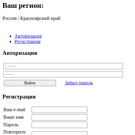
Тульская область
Ваш регион:
Тюменская область
Ульяновская область
Россия / Красноярский край
Челябинская область
Ярославская область
Еврейская автономная область
Авторизация
Ненецкий АО
Регистрация
Ханты-Мансийский АО
Чукотский АО
Авторизация
Ямало-Ненецкий АО
Забайкальский край
Украина
Белоруссия
Грузия
Туркмения
Забыл пароль
Узбекистан
Таджикистан
Регистрация
Молдавия
Киргизия
Казахстан
Ваш e-mail
Армения
Ваше имя
Азербайджан
Другое
Пароль
Повторите