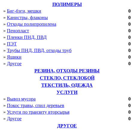
Курская область
ПОЛИМЕРЫ
Ленинградская область
»
Биг-бэги, мешки
0
Липецкая область
»
Канистры, флаконы
0
Магаданская область
»
Отходы полипропилена
0
Московская область
Мурманская область
»
Пенопласт
0
Нижегородская область
»
Пленки ПНД, ПВД
0
Новгородская область
»
ПЭТ
0
Новосибирская область
»
Трубы ПНД, ПВД, отходы труб
0
Омская область
»
Ящики
0
Оренбургская область
Орловская область
»
Другое
0
Пензенская область
РЕЗИНА, ОТХОДЫ РЕЗИНЫ
Пермский край
СТЕКЛО, СТЕКЛОБОЙ
Псковская область
Ростовская область
ТЕКСТИЛЬ, ОДЕЖДА
Рязанская область
УСЛУГИ
Самарская область
»
Вывоз мусора
0
Саратовская область
»
Покос травы, спил деревьев
0
Сахалинская область
Свердловская область
»
Услуги по транзиту вторсырья
0
Смоленская область
»
Другое
0
Тамбовская область
ДРУГОЕ
Тверская область
Томская область