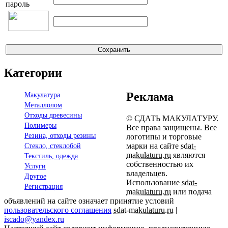
пароль
Категории
Реклама
Макулатура
Металлолом
Отходы древесины
© СДАТЬ МАКУЛАТУРУ.
Полимеры
Все права защищены. Все
Резина, отходы резины
логотипы и торговые
марки на сайте
sdat-
Стекло, стеклобой
makulaturu.ru
являются
Текстиль, одежда
собственностью их
Услуги
владельцев.
Другое
Использование
sdat-
Регистрация
makulaturu.ru
или подача
объявлений на сайте означает принятие условий
пользовательского соглашения
sdat-makulaturu.ru
|
iscado@yandex.ru