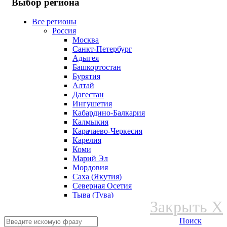
Выбор региона
Все регионы
Россия
Москва
Санкт-Петербург
Адыгея
Башкортостан
Бурятия
Алтай
Дагестан
Ингушетия
Кабардино-Балкария
Калмыкия
Карачаево-Черкесия
Карелия
Коми
Марий Эл
Мордовия
Саха (Якутия)
Северная Осетия
Тыва (Тува)
Закрыть X
Удмуртская Республика
Хакасия
Поиск
Чеченская Республика