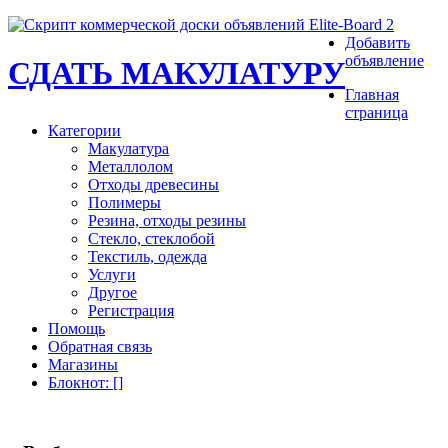
Добавить
объявление
СДАТЬ МАКУЛАТУРУ
Главная
страница
Категории
Макулатура
Металлолом
Отходы древесины
Полимеры
Резина, отходы резины
Стекло, стеклобой
Текстиль, одежда
Услуги
Другое
Регистрация
Помощь
Обратная связь
Магазины
Блокнот
: [
]