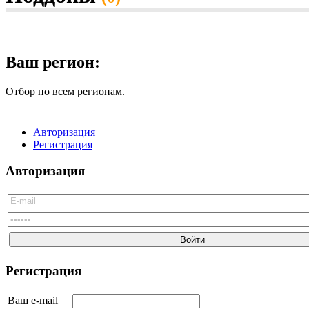
Красноярский край
Приморский край
Ставропольский край
Хабаровский край
Амурская область
Ваш регион:
Архангельская область
Астраханская область
Отбор по всем регионам.
Белгородская область
Брянская область
Владимирская область
Волгоградская область
Авторизация
Вологодская область
Регистрация
Воронежская область
Ивановская область
Авторизация
Иркутская область
Калининградская область
Калужская область
Кемеровская область
Камчатская область
Кировская область
Костромская область
Курганская область
Регистрация
Курская область
Ленинградская область
Ваш e-mail
Липецкая область