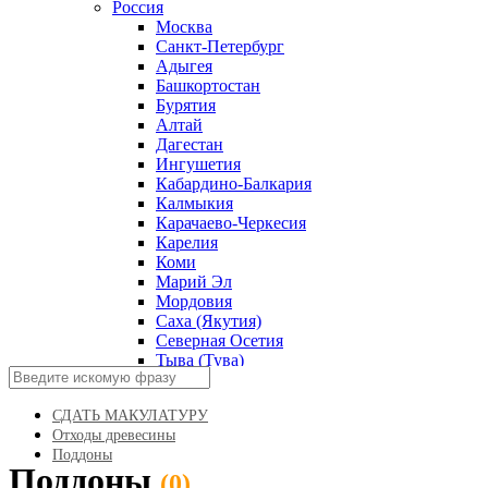
Россия
Москва
Санкт-Петербург
Адыгея
Башкортостан
Бурятия
Алтай
Дагестан
Ингушетия
Кабардино-Балкария
Калмыкия
Карачаево-Черкесия
Карелия
Коми
Марий Эл
Мордовия
Саха (Якутия)
Северная Осетия
Тыва (Тува)
Удмуртская Республика
Хакасия
СДАТЬ МАКУЛАТУРУ
Чеченская Республика
Отходы древесины
Чувашская Республика
Поддоны
Алтайский край
Поддоны
Краснодарский край
(0)