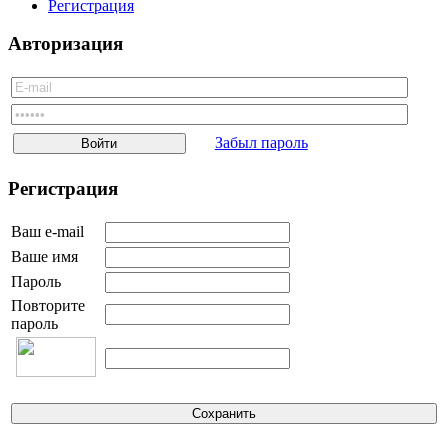
Регистрация
Курская область
Ленинградская область
Авторизация
Липецкая область
Магаданская область
Московская область
Мурманская область
Нижегородская область
Новгородская область
Забыл пароль
Новосибирская область
Омская область
Регистрация
Оренбургская область
Орловская область
Пензенская область
Ваш e-mail
Пермский край
Ваше имя
Псковская область
Ростовская область
Пароль
Рязанская область
Повторите
Самарская область
пароль
Саратовская область
Сахалинская область
Свердловская область
Смоленская область
Тамбовская область
Тверская область
Томская область