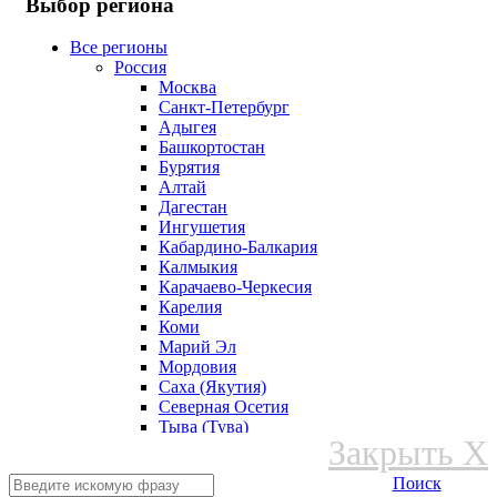
Выбор региона
Все регионы
Россия
Москва
Санкт-Петербург
Адыгея
Башкортостан
Бурятия
Алтай
Дагестан
Ингушетия
Кабардино-Балкария
Калмыкия
Карачаево-Черкесия
Карелия
Коми
Марий Эл
Мордовия
Саха (Якутия)
Северная Осетия
Тыва (Тува)
Закрыть X
Удмуртская Республика
Хакасия
Поиск
Чеченская Республика