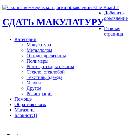
Добавить
объявление
СДАТЬ МАКУЛАТУРУ
Главная
страница
Категории
Макулатура
Металлолом
Отходы древесины
Полимеры
Резина, отходы резины
Стекло, стеклобой
Текстиль, одежда
Услуги
Другое
Регистрация
Помощь
Обратная связь
Магазины
Блокнот
: [
]